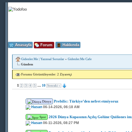
Anasayfa
Forum
Hakkında
Gidenler.Me | Yazınsal Sorunlar
»
Gidenler.Me Cafe
Gündem
Forumu Görüntüleyenler: 2 Ziyaretçi
1
…
10
2
3
4
5
Sonraki »
Prebilic: Türkiye’den nefret etmiyoruz
Dünya
Hasan
06-14-2026, 06:18 AM
2026 Dünya Kupasının Açılış Golüne Quiñones imz
Spor
Hasan
06-11-2026, 08:27 PM