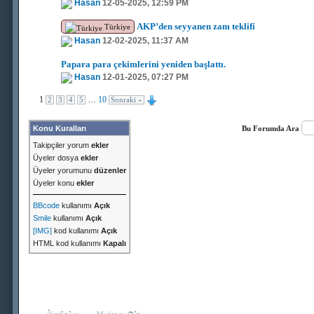
Hasan
12-05-2025, 12:59 PM
AKP’den seyyanen zam teklifi
Türkiye
Hasan
12-02-2025, 11:37 AM
Papara para çekimlerini yeniden başlattı.
Hasan
12-01-2025, 07:27 PM
1
…
10
2
3
4
5
Sonraki »
Konu Kuralları
Bu Forumda Ara
Takipçiler yorum
ekler
Üyeler dosya
ekler
Üyeler yorumunu
düzenler
Üyeler konu
ekler
BBcode
kullanımı
Açık
Smile
kullanımı
Açık
[IMG]
kod kullanımı
Açık
HTML kod kullanımı
Kapalı