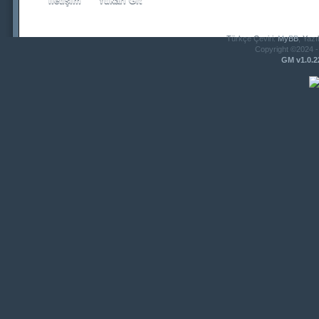
İletişim
Yukarı Git
Türkçe Çeviri:
MyBB
, Yazı
Copyright ©2024 - 
GM v1.0.2