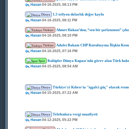
Hasan
04-16-2025, 08:13 PM
1.5 trilyon dolarlık değer kaybı
Dünya
Hasan
04-16-2025, 08:11 PM
Ahmet Hakan’dan, “sen bir şarlatansın” çıkı
Türkiye
Hasan
04-16-2025, 08:10 PM
Adalet Bakanı CHP Kurultayına İlişkin Kon
Türkiye
Hasan
04-16-2025, 07:16 PM
Kulüpler Dünya Kupası'nda görev alan Türk hak
Spor
Hasan
04-15-2025, 08:54 AM
Türkiye'yi Kıbrıs'ta "işgalci güç" olarak resm
Dünya
Hasan
04-15-2025, 07:22 AM
Telefonlara vergi muafiyeti
Dünya
Hasan
04-12-2025, 05:22 PM