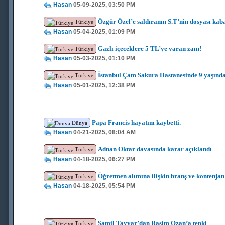
Hasan
05-09-2025, 03:50 PM
Özgür Özel’e saldıranın S.T’nin dosyası kab
Türkiye
Hasan
05-04-2025, 01:09 PM
Gazlı içeceklere 5 TL’ye varan zam!
Türkiye
Hasan
05-03-2025, 01:10 PM
İstanbul Çam Sakura Hastanesinde 9 yaşında
Türkiye
Hasan
05-01-2025, 12:38 PM
Papa Francis hayatını kaybetti.
Dünya
Hasan
04-21-2025, 08:04 AM
Adnan Oktar davasında karar açıklandı
Türkiye
Hasan
04-18-2025, 06:27 PM
Öğretmen alımına ilişkin branş ve kontenjan 
Türkiye
Hasan
04-18-2025, 05:54 PM
Şamil Tayyar’dan Rasim Ozan’a tepki
Türkiye