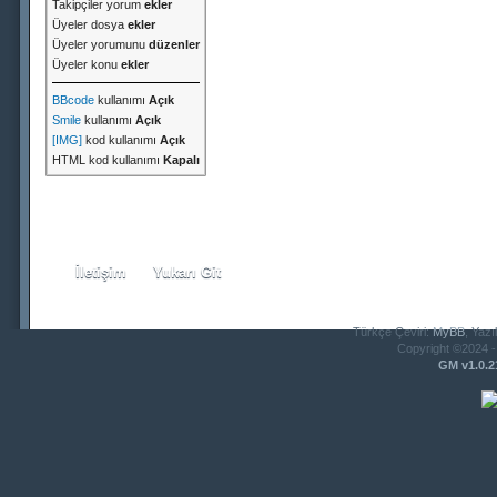
Takipçiler yorum
ekler
Üyeler dosya
ekler
Üyeler yorumunu
düzenler
Üyeler konu
ekler
BBcode
kullanımı
Açık
Smile
kullanımı
Açık
[IMG]
kod kullanımı
Açık
HTML kod kullanımı
Kapalı
İletişim
Yukarı Git
Türkçe Çeviri:
MyBB
, Yazı
Copyright ©2024 - 
GM v1.0.2