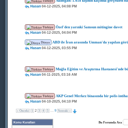
Akdoğan: 1.418 kişinin kaçında gerçekten ba
Türkiye
Hasan
04-12-2025, 04:08 PM
Özel'den yarınki Samsun mitingine davet
Türkiye
Hasan
04-12-2025, 04:04 PM
ABD ile İran arasında Umman'da yapılan görü
Dünya
Hasan
04-12-2025, 03:55 PM
Muğla Eğitim ve Araştırma Hastanesi'nde b
Türkiye
Hasan
04-11-2025, 03:16 AM
AKP Genel Merkez binasında bir polis intihar
Türkiye
Hasan
04-10-2025, 04:10 PM
2
…
9
« Önceki
1
3
4
5
Sonraki »
Konu Kuralları
Bu Forumda Ara