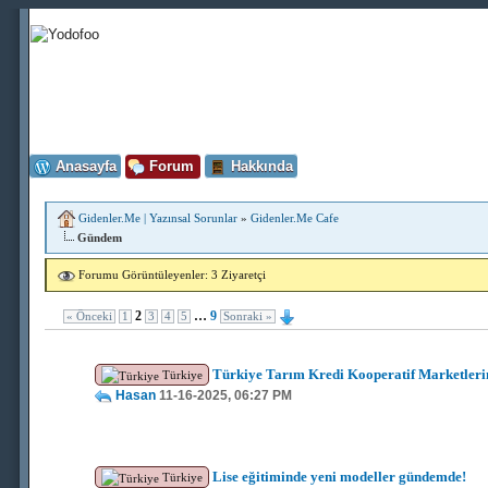
Anasayfa
Forum
Hakkında
Gidenler.Me | Yazınsal Sorunlar
»
Gidenler.Me Cafe
Gündem
Forumu Görüntüleyenler: 3 Ziyaretçi
2
…
9
« Önceki
1
3
4
5
Sonraki »
Türkiye Tarım Kredi Kooperatif Marketlerin
Türkiye
Hasan
11-16-2025, 06:27 PM
Lise eğitiminde yeni modeller gündemde!
Türkiye