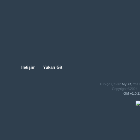
İletişim
Yukarı Git
Türkçe Çeviri:
MyBB
, Yazı
Copyright ©2024 - 
GM v1.0.2