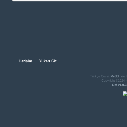
İletişim
Yukarı Git
Türkçe Çeviri:
MyBB
, Yazı
Copyright ©2024 - 
GM v1.0.2