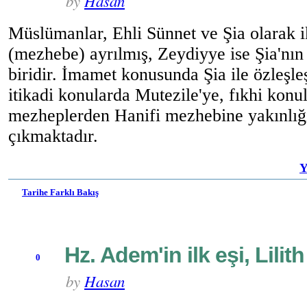
by
Hasan
Müslümanlar, Ehli Sünnet ve Şia olarak i
(mezhebe) ayrılmış, Zeydiyye ise Şia'nın
biridir. İmamet konusunda Şia ile özleşle
itikadi konularda Mutezile'ye, fıkhi konu
mezheplerden Hanifi mezhebine yakınlığı
çıkmaktadır.
Y
Tarihe Farklı Bakış
Hz. Adem'in ilk eşi, Lilit
0
by
Hasan