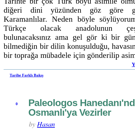
Tarihte bir çok Türk boyu asimile olmu
diğeri dini yüzünden göz göre g
Karamanlılar. Neden böyle söylüyorum 
Türkçe olacak anadolunun çeşit
bulunacaksınız ama gel gör ki bir gün
bilmediğin bir dilin konuşulduğu, havası
bir toprağa mübadele için gönderilip asim
Y
Tarihe Farklı Bakış
Paleologos Hanedanı'n
0
Osmanlı'ya Vezirler
by
Hasan