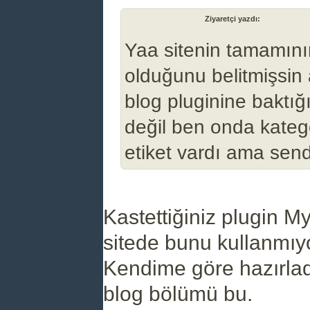
(07-11-2024, 04:19 PM)
Ziyaretçi yazdı:
Yaa sitenin tamamın
olduğunu belitmişsi
blog pluginine baktı
değil ben onda kateg
etiket vardı ama send
Kastettiğiniz plugin M
sitede bunu kullanmıy
Kendime göre hazırla
blog bölümü bu.