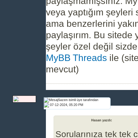
paylaşmamışsınız. My
veya yaptığım şeyleri
ama benzerlerini yakı
paylaşırım. Bu sitede 
şeyler özel değil sizde
MyBB Threads
ile (si
mevcut)
Sazen
isimli üye tarafından
07-12-2024, 05:20 PM
(07-11-2024, 04:58 PM)
Hasan yazdı:
Sorularınıza tek tek 