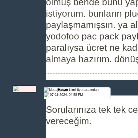
olmuş bende bunu y
istiyorum. bunların plu
paylaşmamışsın. ya al
yodofoo pac pack payl
paralıysa ücret ne kad
almaya hazırım. dönü
Hasan
isimli üye tarafından
07-11-2024, 04:58 PM
Sorularınıza tek tek c
vereceğim.