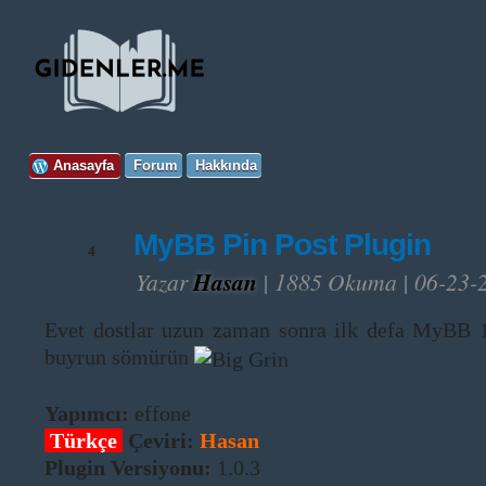
Anasayfa
Forum
Hakkında
MyBB Pin Post Plugin
4
Yazar
Hasan
| 1885 Okuma | 06-23-
Evet dostlar uzun zaman sonra ilk defa MyBB 1.
buyrun sömürün
Yapımcı:
effone
Türkçe
Çeviri:
Hasan
Plugin Versiyonu:
1.0.3