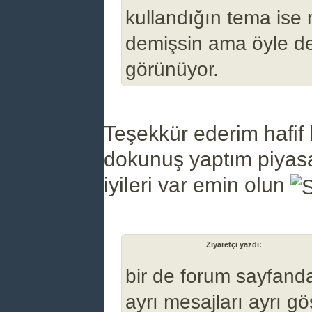
kullandığın tema is
demişsin ama öyle de
görünüyor.
Teşekkür ederim hafif 
dokunuş yaptım piya
iyileri var emin olun
(07-11-2024, 04:19 PM)
Ziyaretçi yazdı:
bir de forum sayfanda
ayrı mesajları ayrı g