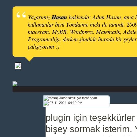
Hasan
Yazarımız
hakkında: Adım Hasan, ama 
kullananlar beni Yondaime nicki ile tanırdı. 200
maceram, MyBB, Wordpress, Matematik, Adalet,
Programcılığı, derken şimdide burada bir şeyl
çalışıyorum :)
Guest isimli üye tarafından
07-11-2024, 04:19 PM
plugin için teşekkürle
bişey sormak isterim. 